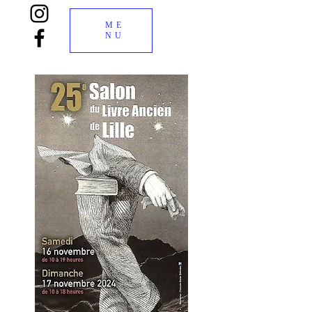
ME
NU